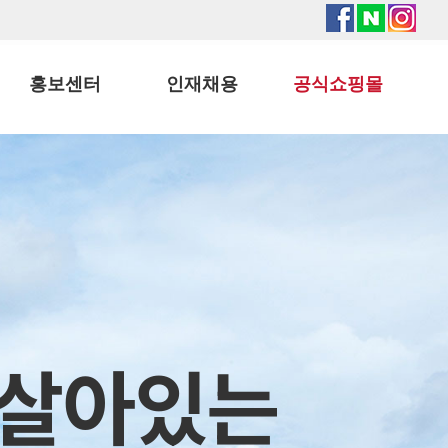
홍보센터
인재채용
공식쇼핑몰
공지사항
인재상
보도자료
인재채용
주요행사
동영상
 살아있는