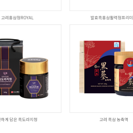
고려홍삼정ROYAL
발효흑홍삼활력정프리미
진하게 담은 흑도라지청
고려 흑삼 농축액