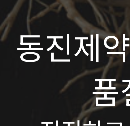
동진제약
품
정직하고