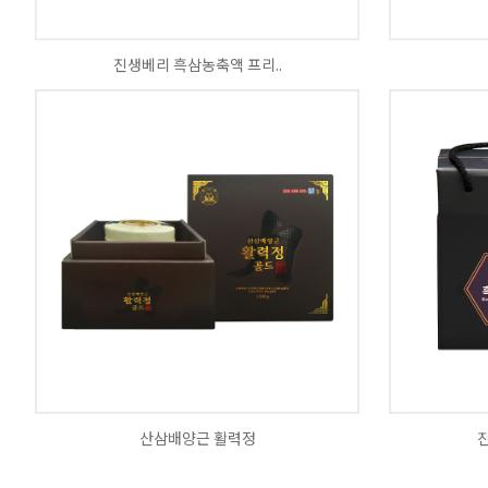
진생베리 흑삼농축액 프리..
산삼배양근 활력정