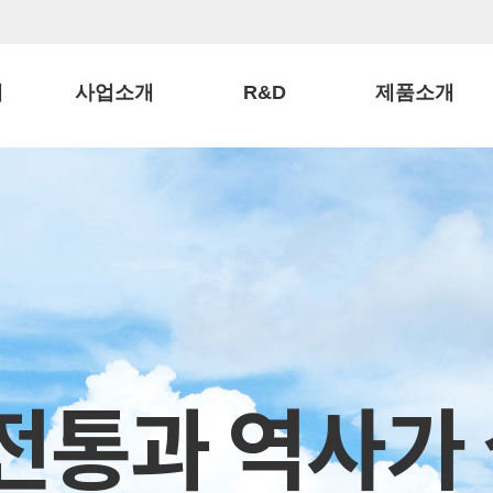
개
사업소개
R&D
제품소개
ODM & OEM
기술개발
농축액
말
생산관리
특허현황
정과·절편
말
인증현황
액상·분말·환
해외지점
선물세트
해외수출
캔디류
 전통과 역사가
특판제품
OEM제품