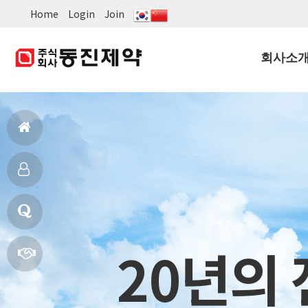
Home
Login
Join
회사소
회사개요
CEO인사
홈
CMO인사
비전
으
제
연혁
로
품
20년의
Q
조직도
소
&
빠
오시는길