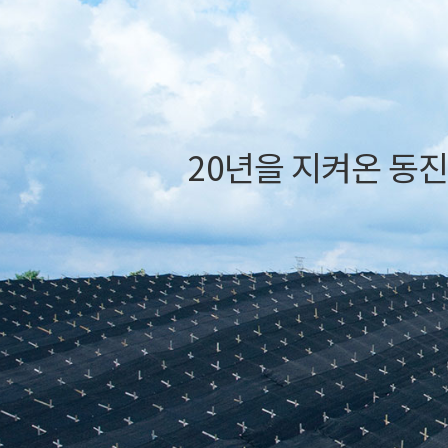
개
A
른
상
담
20년을 지켜온 동