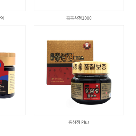
엄
흑홍삼정1000
홍삼정 Plus