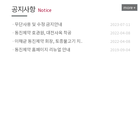
공지사항
more +
Notice
무단사용 및 수정 금지안내
2023-07-11
동진제약 호관원, 대전사옥 착공
2022-04-08
이해균 동진제약 회장, 토종물고기 치..
2022-04-08
동진제약 홈페이지 리뉴얼 안내
2019-09-04