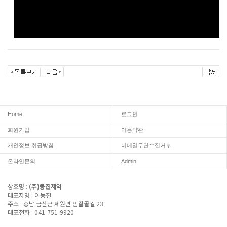
Home
로그인
회원가입
이용약관
개인정보 취급방침
이메일무단수집거부
온라인문의
Admin
상호명 :
(주)동진제약
대표자명 : 이동진
주소 : 충남 금산군 제원면 암질골길 23
대표전화 : 041-751-9920