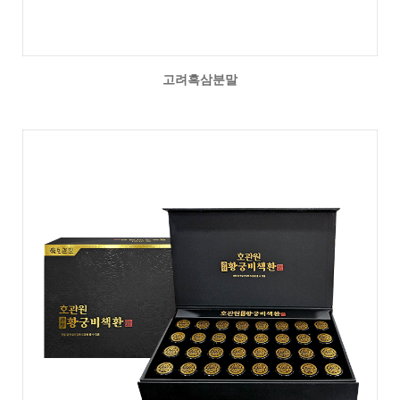
고려흑삼분말