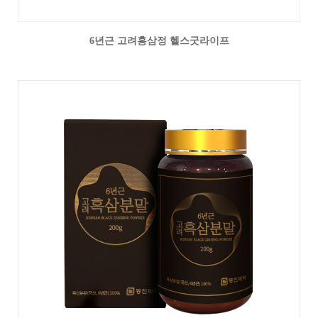
6년근 고려홍삼정 헬스굿라이프