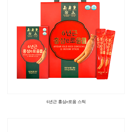
6년근 홍삼e로움 스틱