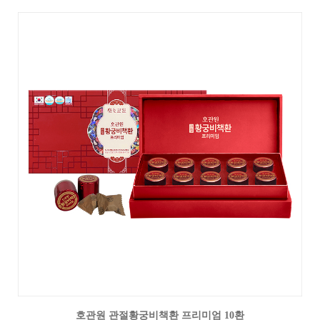
호관원 관절황궁비책환 프리미엄 10환