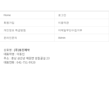
Home
로그인
회원가입
이용약관
개인정보 취급방침
이메일무단수집거부
온라인문의
Admin
상호명 :
(주)동진제약
대표자명 : 이동진
주소 : 충남 금산군 제원면 암질골길 23
대표전화 : 041-751-9920
e-mail : dj36765@hanmail.net
사업자등록번호 : 305-86-36765
통신판매신고번호 : 2014-4550010-30-2-00070
Copyright(c)
2026
by
동진제약
All Rights Reserved.