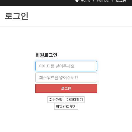
Home
Member
로그인
로그인
회원로그인
아
이
패
디
스
워
로그인
드
회원가입
아이디찾기
비밀번호 찾기